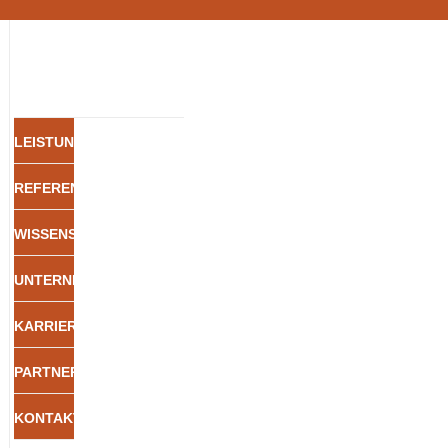
LEISTUNGEN
REFERENZEN
WISSENSWERT
UNTERNEHMEN
KARRIERE
PARTNERSCHAFTEN
KONTAKT