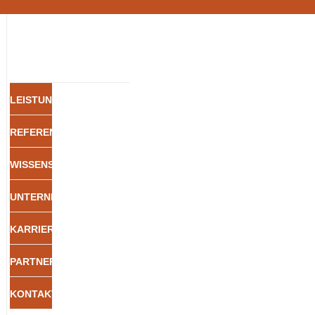
LEISTUNGEN
REFERENZEN
WISSENSWERT
UNTERNEHMEN
KARRIERE
PARTNERSCHAFTEN
KONTAKT